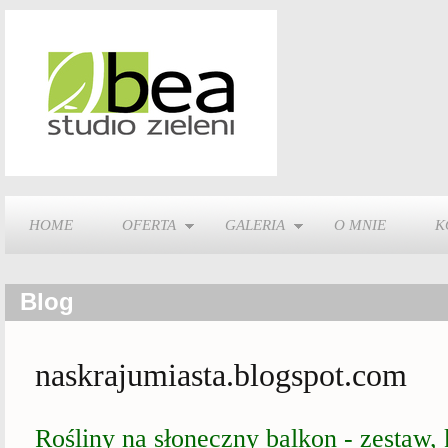
HOME
OFERTA
GALERIA
O MNIE
K
Blog
naskrajumiasta.blogspot.com
Rośliny na słoneczny balkon - zestaw, 