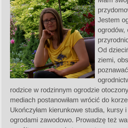
przydomo
Jestem og
ogrodów, 
przyrodni
Od dzieci
ziemi, ob
poznawać 
ogrodnict
rodzice w rodzinnym ogrodzie otoczon
mediach postanowiłam wrócić do korze
Ukończyłam kierunkowe studia, kursy i 
ogrodami zawodowo. Prowadzę też war