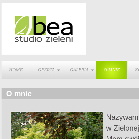
HOME
OFERTA
GALERIA
O MNIE
K
O mnie
Nazywam 
w Zielone
Mam swój